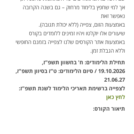
אך למי שחפץ בלימוד מרחוק – גם בשנה הקרובה
נאפשר זאת
באמצעות הזום, צפייה (ללא יכולת תגובה).
שיעורים אלו יוקלטו ויהיו זמינים ללומדים בקורס
באמצעות אתר הקורסים שלנו לצפייה בזמנם החופשי
וללא הגבלת זמן.
תחילת הלימודים: ח' בחשוון תשפ"ז,
19.10.2026 / סיום הלימודים: ט"ז בסיוון תשפ"ז,
21.06.27
לצפייה ברשימת תאריכי הלימוד לשנת תשפ"ז:
לחץ כאן
תיאור הקורס:
המאבק הפוליטי והצבאי המתמשך בין יהודה לרומא
הוכרע באמצע המאה השנייה, בניצחונה הסופי